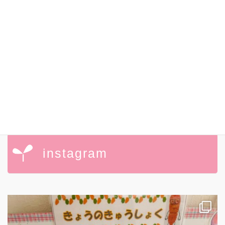
茨城県龍ヶ崎市佐貫1-13-2 クーラントヒル1F
TEL：0297-84-1311
FAX：0297-84-1313
MAIL：
info@tumugihoiku.com
※入園申込みは、市役所にてお手続きください。
龍ヶ崎市役所 福祉部こども家庭課：
0297-64-1111
instagram